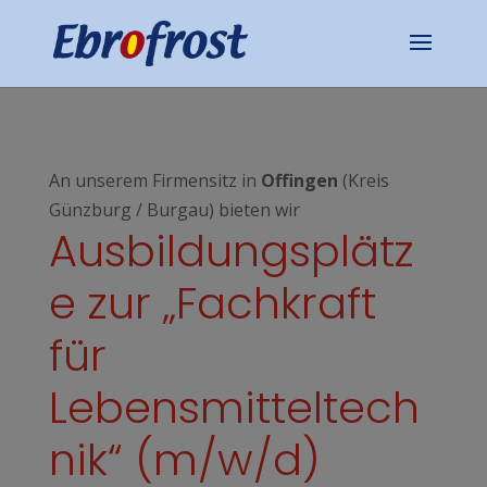
An unserem Firmensitz in
Offingen
(Kreis
Günzburg / Burgau) bieten wir
Ausbildungsplätz
e zur „Fachkraft
für
Lebensmitteltech
nik“ (m/w/d)