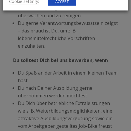
gehen – das brauchst Du, um z. B. die
Cookie settings
ACCEPT
Produktionsanlagen einzurichten, zu
überwachen und zu reinigen.
Du gerne Verantwortungsbewusstsein zeigst
– das brauchst Du, um z. B.
lebensmittelrechtliche Vorschriften
einzuhalten.
Du solltest Dich bei uns bewerben, wenn
Du Spaß an der Arbeit in einem kleinen Team
hast
Du nach Deiner Ausbildung gerne
übernommen werden möchtest
Du Dich über betriebliche Extraleistungen
wie z. B. Weiterbildungsmöglichkeiten, eine
attraktive Ausbildungsvergütung sowie ein
vom Arbeitgeber gestelltes Job-Bike freust