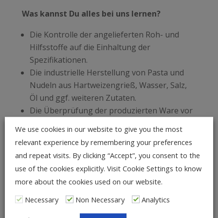
Was kannst Du alles bei uns lernen?
Die Kontrolle der angelieferten Roh- und
Hilfsstoffe auf die Einhaltung der
Spezifikationen.
Die industrielle Herstellung von Pasta und
Nudeln aus Hartweizengrieß, Wasser, Salz,
Öl und ggf. weiteren Zutaten.
Die Überprüfung der produzierten Ware vor
dem Versand an unsere Kunden.
We use cookies in our website to give you the most
relevant experience by remembering your preferences
Dir macht die Ausbildung Spaß, wenn
and repeat visits. By clicking “Accept”, you consent to the
Du gut in Mathe warst – das brauchst Du, um
use of the cookies explicitly. Visit Cookie Settings to know
z. B. Volumen- und Mischungsverhältnisse zu
more about the cookies used on our website.
berechnen.
Necessary
Non Necessary
Analytics
Dir Werken und Technik gut von der Hand